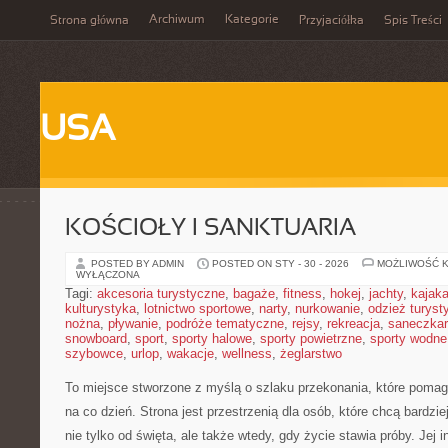
Archiwum
Kategorie
Strona główna
Przyjaciółka
Spis Treści
USA
KOŚCIOŁY I SANKTUARIA
POSTED BY ADMIN
POSTED ON STY - 30 - 2026
MOŻLIWOŚĆ 
WYŁĄCZONA
Tagi:
akcesoria turystyczne
,
bagaże
,
fitness
,
hokej
,
jachty
,
kajak
kulturystyka
,
lotnictwo sportowe
,
narty
,
nurkowanie
,
odzież turyst
nożna
,
pływanie
,
podróże tematyczne
,
rejsy
,
rekreacja
,
saneczka
snowboard
,
sport
,
sporty halowe
,
sporty powietrzne
,
sporty wodne
szybowce
,
urlop
,
wakacje
,
wellness
,
żeglarstwo
To miejsce stworzone z myślą o szlaku przekonania, które pomag
na co dzień. Strona jest przestrzenią dla osób, które chcą bardzi
nie tylko od święta, ale także wtedy, gdy życie stawia próby. Jej 