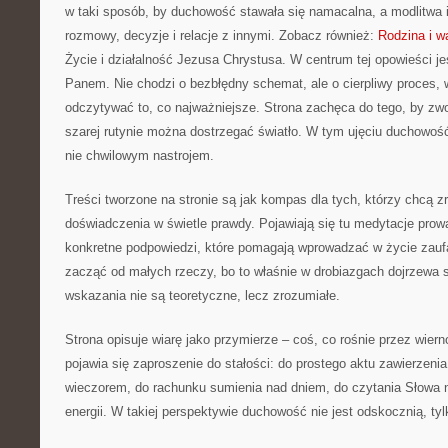
w taki sposób, by duchowość stawała się namacalna, a modlitwa i
rozmowy, decyzje i relacje z innymi. Zobacz również:
Rodzina i w
Życie i działalność Jezusa Chrystusa. W centrum tej opowieści je
Panem. Nie chodzi o bezbłędny schemat, ale o cierpliwy proces, w
odczytywać to, co najważniejsze. Strona zachęca do tego, by zwo
szarej rutynie można dostrzegać światło. W tym ujęciu duchowość
nie chwilowym nastrojem.
Treści tworzone na stronie są jak kompas dla tych, którzy chcą 
doświadczenia w świetle prawdy. Pojawiają się tu medytacje prow
konkretne podpowiedzi, które pomagają wprowadzać w życie zaufa
zacząć od małych rzeczy, bo to właśnie w drobiazgach dojrzewa 
wskazania nie są teoretyczne, lecz zrozumiałe.
Strona opisuje wiarę jako przymierze – coś, co rośnie przez wier
pojawia się zaproszenie do stałości: do prostego aktu zawierzenia
wieczorem, do rachunku sumienia nad dniem, do czytania Słowa 
energii. W takiej perspektywie duchowość nie jest odskocznią, ty