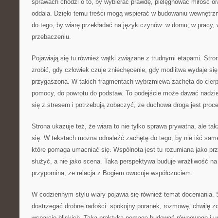
sprawach chodzi o to, by wybierać prawdę, pielęgnować miłość o
oddala. Dzięki temu treści mogą wspierać w budowaniu wewnętrzn
do tego, by wiarę przekładać na język czynów: w domu, w pracy, 
przebaczeniu.
Pojawiają się tu również wątki związane z trudnymi etapami. Stro
zrobić, gdy człowiek czuje zniechęcenie, gdy modlitwa wydaje się 
przygaszona. W takich fragmentach wybrzmiewa zachęta do cierp
pomocy, do powrotu do podstaw. To podejście może dawać nadzi
się z stresem i potrzebują zobaczyć, że duchowa droga jest proc
Strona ukazuje też, że wiara to nie tylko sprawa prywatna, ale ta
się. W tekstach można odnaleźć zachętę do tego, by nie iść sam
które pomaga umacniać się. Wspólnota jest tu rozumiana jako prz
służyć, a nie jako scena. Taka perspektywa buduje wrażliwość na
przypomina, że relacja z Bogiem owocuje współczuciem.
W codziennym stylu wiary pojawia się również temat doceniania. 
dostrzegać drobne radości: spokojny poranek, rozmowę, chwilę z
wsparcie bliskich. Taka praktyka pomaga budować równowagę i uc