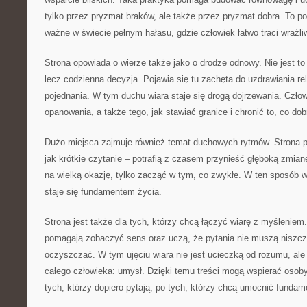
tylko przez pryzmat braków, ale także przez pryzmat dobra. To po
ważne w świecie pełnym hałasu, gdzie człowiek łatwo traci wrażli
Strona opowiada o wierze także jako o drodze odnowy. Nie jest t
lecz codzienna decyzja. Pojawia się tu zachęta do uzdrawiania rel
pojednania. W tym duchu wiara staje się drogą dojrzewania. Czło
opanowania, a także tego, jak stawiać granice i chronić to, co dob
Dużo miejsca zajmuje również temat duchowych rytmów. Strona po
jak krótkie czytanie – potrafią z czasem przynieść głęboką zmian
na wielką okazję, tylko zacząć w tym, co zwykłe. W ten sposób w
staje się fundamentem życia.
Strona jest także dla tych, którzy chcą łączyć wiarę z myśleniem.
pomagają zobaczyć sens oraz uczą, że pytania nie muszą niszczy
oczyszczać. W tym ujęciu wiara nie jest ucieczką od rozumu, ale
całego człowieka: umysł. Dzięki temu treści mogą wspierać osob
tych, którzy dopiero pytają, po tych, którzy chcą umocnić fundam