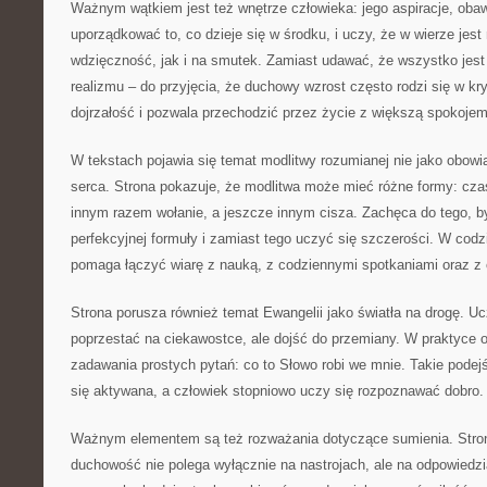
Ważnym wątkiem jest też wnętrze człowieka: jego aspiracje, oba
uporządkować to, co dzieje się w środku, i uczy, że w wierze jes
wdzięczność, jak i na smutek. Zamiast udawać, że wszystko jest 
realizmu – do przyjęcia, że duchowy wzrost często rodzi się w k
dojrzałość i pozwala przechodzić przez życie z większą spokojem
W tekstach pojawia się temat modlitwy rozumianej nie jako obowi
serca. Strona pokazuje, że modlitwa może mieć różne formy: czas
innym razem wołanie, a jeszcze innym cisza. Zachęca do tego, b
perfekcyjnej formuły i zamiast tego uczyć się szczerości. W codz
pomaga łączyć wiarę z nauką, z codziennymi spotkaniami oraz z
Strona porusza również temat Ewangelii jako światła na drogę. Ucz
poprzestać na ciekawostce, ale dojść do przemiany. W praktyce 
zadawania prostych pytań: co to Słowo robi we mnie. Takie podejś
się aktywana, a człowiek stopniowo uczy się rozpoznawać dobro.
Ważnym elementem są też rozważania dotyczące sumienia. Stro
duchowość nie polega wyłącznie na nastrojach, ale na odpowiedz