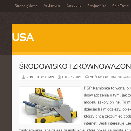
Archiwum
Kategorie
Strona główna
Przyjaciółka
Spis Treści
USA
ŚRODOWISKO I ZRÓWNOWAŻON
POSTED BY ADMIN
LUT - 7 - 2026
MOŻLIWOŚĆ KOMENTOWAN
PSP Kamionka to wortal o n
doświadczenia o tym, jak 
modelu szkoły online. To m
dzieciach i młodzieży, opi
którzy chcą zrozumieć cod
internet. Jeśli interesuje Ci
zastosowania, znajdziesz tu instrukcje, które pokazują proste s