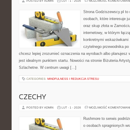
POSTED BY ADMIN
LUT - 1 - 2026
MOŻLIWOŚĆ KOMENTOWAN
Strona Godziszewscy.pl to 
osobach, które interesuje ju
oraz skup złota w Zamościu 
internetowy, w którym łączą
konkretnymi wskazówkami 
czytelnego przewodnika po 
chcesz lepiej zrozumieć oznaczenia na wyrobach albo planujesz wy
jest idealnym punktem startu. Nowości na stronie Biżuteria Artyst
Szlachetne. W centrum uwagi […]
CATEGORIES:
MINDFULNESS I REDUKCJA STRESU
CZECHY
POSTED BY ADMIN
LUT - 1 - 2026
MOŻLIWOŚĆ KOMENTOWAN
Rushmore to serwis podróżn
o osobach spragnionych wra