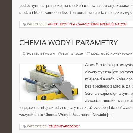
podróżnym, aż po spokój na drodze i rentowność pracy. Zobacz 
drodze i Marki samochodów. Ten portal opisuje taxi nie jako zwyk
CATEGORIES:
AGROTURYSTYKA Z WARSZTATAMI RZEMIEŚLNICZYMI
CHEMIA WODY I PARAMETRY
POSTED BY ADMIN
LUT - 2 - 2026
MOŻLIWOŚĆ KOMENTOWAN
Akwa-Pro to blog akwaryst
akwarystyczna jest pokazan
miejsce dla osób, które ch
bez zbędnego zadęcia, za t
Strona skupia się na tym, 
akwarium morskie w sposób
tego, czy startujesz od zera, czy masz już za sobą lata doświadc
wszystkich to Chemia Wody i Parametry i Nowinki […]
CATEGORIES:
STUDENTWPODROZY