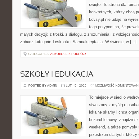
święto. To strona dla roman
konkretnych, którzy chcą p
Lovsy.pl nie udaje na wyre
tego przypomina, że prawdz
małych decyzji: z troski, z dialogu, z zrozumienia i z wdzięcznośc
Zobacz kategorie Tęsknota i Samoakceptacja. W świecie, w […]
CATEGORIES:
ALKOHOLE Z PODRÓŻY
SZKOŁY I EDUKACJA
POSTED BY ADMIN
LUT - 5 - 2026
MOŻLIWOŚĆ KOMENTOWAN
To miejsce w sieci o wędro
stworzony z myślą o osobac
lokalne skarby i chcą orga
bezproblemowy. Znajdziesz t
weekend, a także pomysły 
przestrzeń dla tych, którzy 