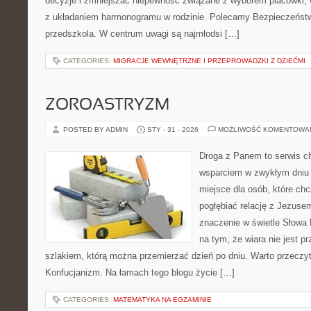
decyzje i zmniejszać niepewność związane z wyborem placówki, 
z układaniem harmonogramu w rodzinie. Polecamy Bezpieczeństw
przedszkola. W centrum uwagi są najmłodsi […]
CATEGORIES:
MIGRACJE WEWNĘTRZNE I PRZEPROWADZKI Z DZIEĆMI
ZOROASTRYZM
POSTED BY ADMIN
STY - 31 - 2026
MOŻLIWOŚĆ KOMENTOWA
Droga z Panem to serwis ch
wsparciem w zwykłym dniu 
miejsce dla osób, które chc
pogłębiać relację z Jezus
znaczenie w świetle Słowa 
na tym, że wiara nie jest p
szlakiem, którą można przemierzać dzień po dniu. Warto przeczyta
Konfucjanizm. Na łamach tego blogu życie […]
CATEGORIES:
MATEMATYKA NA EGZAMINIE