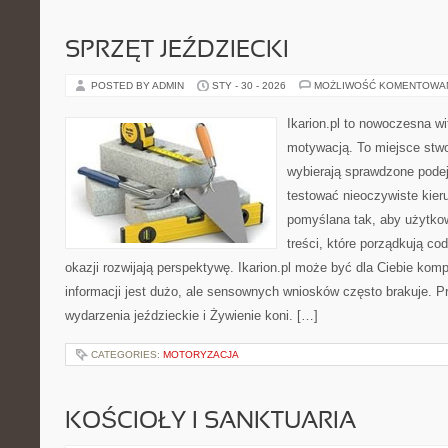
SPRZĘT JEŹDZIECKI
POSTED BY ADMIN
STY - 30 - 2026
MOŻLIWOŚĆ KOMENTOWA
Ikarion.pl to nowoczesna wi
motywacją. To miejsce stwo
wybierają sprawdzone podej
testować nieoczywiste kieru
pomyślana tak, aby użytkow
treści, które porządkują co
okazji rozwijają perspektywę. Ikarion.pl może być dla Ciebie ko
informacji jest dużo, ale sensownych wniosków często brakuje. P
wydarzenia jeździeckie i Żywienie koni. […]
CATEGORIES:
MOTORYZACJA
KOŚCIOŁY I SANKTUARIA