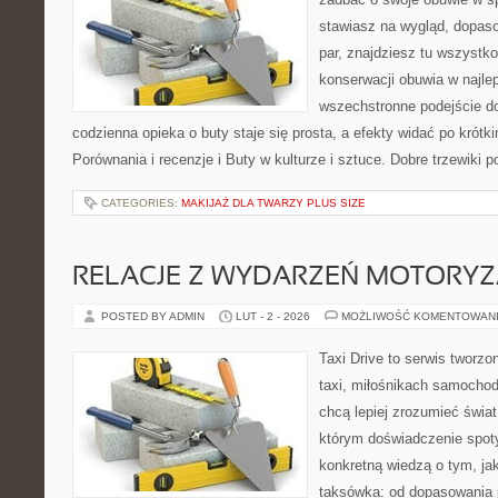
stawiasz na wygląd, dopaso
par, znajdziesz tu wszystko
konserwacji obuwia w najlep
wszechstronne podejście do
codzienna opieka o buty staje się prosta, a efekty widać po krótki
Porównania i recenzje i Buty w kulturze i sztuce. Dobre trzewiki 
CATEGORIES:
MAKIJAŻ DLA TWARZY PLUS SIZE
RELACJE Z WYDARZEŃ MOTORY
POSTED BY ADMIN
LUT - 2 - 2026
MOŻLIWOŚĆ KOMENTOWAN
Taxi Drive to serwis tworz
taxi, miłośnikach samochod
chcą lepiej zrozumieć świa
którym doświadczenie spoty
konkretną wiedzą o tym, ja
taksówka: od dopasowania p