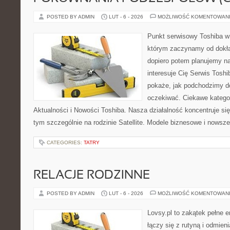
POSTED BY ADMIN
LUT - 6 - 2026
MOŻLIWOŚĆ KOMENTOWAN
Punkt serwisowy Toshiba w
którym zaczynamy od dokład
dopiero potem planujemy na
interesuje Cię Serwis Toshi
pokaże, jak podchodzimy d
oczekiwać. Ciekawe katego
Aktualności i Nowości Toshiba. Nasza działalność koncentruje si
tym szczególnie na rodzinie Satellite. Modele biznesowe i nowsze 
CATEGORIES:
TATRY
RELACJE RODZINNE
POSTED BY ADMIN
LUT - 6 - 2026
MOŻLIWOŚĆ KOMENTOWAN
Lovsy.pl to zakątek pełne 
łączy się z rutyną i odmien