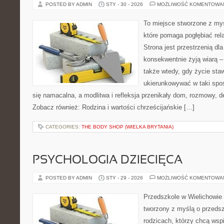
POSTED BY ADMIN
STY - 30 - 2026
MOŻLIWOŚĆ KOMENTOWA
To miejsce stworzone z myś
które pomaga pogłębiać rel
Strona jest przestrzenią dla
konsekwentnie żyją wiarą – 
także wtedy, gdy życie stawi
ukierunkowywać w taki spo
się namacalna, a modlitwa i refleksja przenikały dom, rozmowy, de
Zobacz również: Rodzina i wartości chrześcijańskie […]
CATEGORIES:
THE BODY SHOP (WIELKA BRYTANIA)
PSYCHOLOGIA DZIECIĘCA
POSTED BY ADMIN
STY - 29 - 2026
MOŻLIWOŚĆ KOMENTOWA
Przedszkole w Wielichowie 
tworzony z myślą o przeds
rodzicach, którzy chcą wsp