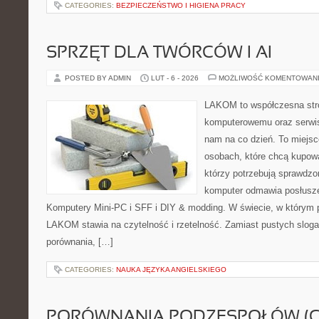
CATEGORIES:
BEZPIECZEŃSTWO I HIGIENA PRACY
SPRZĘT DLA TWÓRCÓW I AI
POSTED BY ADMIN
LUT - 6 - 2026
MOŻLIWOŚĆ KOMENTOWAN
LAKOM to współczesna str
komputerowemu oraz serwiso
nam na co dzień. To miejsc
osobach, które chcą kupowa
którzy potrzebują sprawdzo
komputer odmawia posłusze
Komputery Mini-PC i SFF i DIY & modding. W świecie, w którym p
LAKOM stawia na czytelność i rzetelność. Zamiast pustych slog
porównania, […]
CATEGORIES:
NAUKA JĘZYKA ANGIELSKIEGO
PORÓWNANIA PODZESPOŁÓW (CP