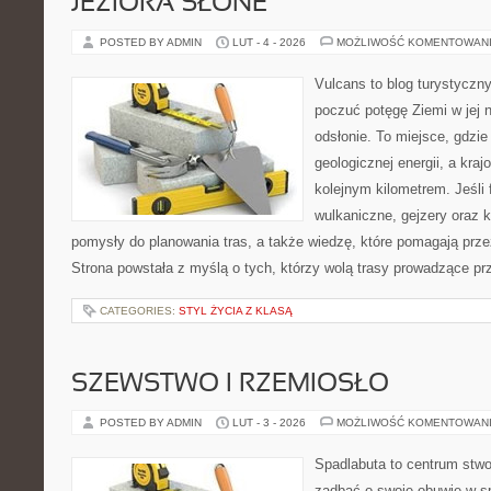
JEZIORA SŁONE
POSTED BY ADMIN
LUT - 4 - 2026
MOŻLIWOŚĆ KOMENTOWAN
Vulcans to blog turystyczny
poczuć potęgę Ziemi w jej n
odsłonie. To miejsce, gdzie 
geologicznej energii, a kra
kolejnym kilometrem. Jeśli 
wulkaniczne, gejzery oraz 
pomysły do planowania tras, a także wiedzę, które pomagają prz
Strona powstała z myślą o tych, którzy wolą trasy prowadzące pr
CATEGORIES:
STYL ŻYCIA Z KLASĄ
SZEWSTWO I RZEMIOSŁO
POSTED BY ADMIN
LUT - 3 - 2026
MOŻLIWOŚĆ KOMENTOWAN
Spadlabuta to centrum stwo
zadbać o swoje obuwie w s