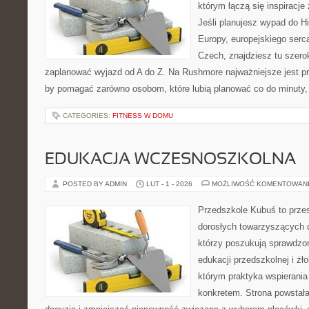
którym łączą się inspiracj
Jeśli planujesz wypad do H
Europy, europejskiego serca
Czech, znajdziesz tu szero
zaplanować wyjazd od A do Z. Na Rushmore najważniejsze jest pra
by pomagać zarówno osobom, które lubią planować co do minuty, 
CATEGORIES:
FITNESS W DOMU
EDUKACJA WCZESNOSZKOLNA
POSTED BY ADMIN
LUT - 1 - 2026
MOŻLIWOŚĆ KOMENTOWAN
Przedszkole Kubuś to prze
dorosłych towarzyszących 
którzy poszukują sprawdzon
edukacji przedszkolnej i żł
którym praktyka wspierania
konkretem. Strona powstała