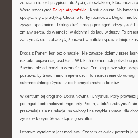
że wiara nie jest przypisem do życia, ale szlakiem, którą można 
Warto przeczytać
Religie afrykańskie
i Konfucjanizm. Na łamach 
spotyka się z praktyką. Chodzi o to, by rozmowa z Bogiem nie był
żywym spotkaniem. Dlatego treści mogą pomagać odczytywać Pis
zmiany serca, do wierności w dobrym i do ładu w duszy. To przes
zatrzymać się i zobaczyć, że nawet w natłoku spraw istnieje czas
Droga z Panem jest też o nadziei. Nie zawsze idziemy przez jasne
rozterki, pojawia się oschłość. W takich momentach potrzebne je
Stwórca nie odchodzi, a wierność trwa. Ten blog może więc przyp
postawa, by trwać mimo niepewności. To zaproszenie do odwagi, k
sakramentalnego życia i z codziennych małych kroków.
W centrum tej drogi stoi Dobra Nowina i Chrystus, który prowadzi
pomagać kontemplować fragmenty Pisma, a także zatrzymać się 
przekładają się na relacje, na wybory i na zwykłe sprawy. Nie cho
życie, w którym Słowo staje się światłem.
Istotnym wymiarem jest modlitwa. Czasem człowiek potrzebuje p