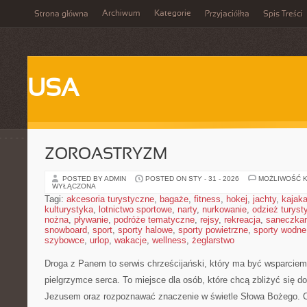
Archiwum
Kategorie
Strona główna
Przyjaciółka
Spis Treści
USA
ZOROASTRYZM
POSTED BY ADMIN
POSTED ON STY - 31 - 2026
MOŻLIWOŚĆ 
WYŁĄCZONA
Tagi:
akcesoria turystyczne
,
bagaże
,
fitness
,
hokej
,
jachty
,
kajak
kulturystyka
,
lotnictwo sportowe
,
narty
,
nurkowanie
,
odzież turyst
nożna
,
pływanie
,
podróże tematyczne
,
rejsy
,
rekreacja
,
saneczka
snowboard
,
sport
,
sporty halowe
,
sporty powietrzne
,
sporty wodne
szybowce
,
urlop
,
wakacje
,
wellness
,
żeglarstwo
Droga z Panem to serwis chrześcijański, który ma być wsparciem
pielgrzymce serca. To miejsce dla osób, które chcą zbliżyć się do
Jezusem oraz rozpoznawać znaczenie w świetle Słowa Bożego. Ca