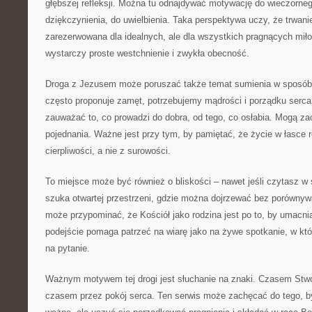
głębszej refleksji. Można tu odnajdywać motywację do wieczorne
dziękczynienia, do uwielbienia. Taka perspektywa uczy, że trwani
zarezerwowana dla idealnych, ale dla wszystkich pragnących miłoś
wystarczy proste westchnienie i zwykła obecność.
Droga z Jezusem może poruszać także temat sumienia w sposób
często proponuje zamęt, potrzebujemy mądrości i porządku serc
zauważać to, co prowadzi do dobra, od tego, co osłabia. Mogą za
pojednania. Ważne jest przy tym, by pamiętać, że życie w łasce r
cierpliwości, a nie z surowości.
To miejsce może być również o bliskości – nawet jeśli czytasz w
szuka otwartej przestrzeni, gdzie można dojrzewać bez porówny
może przypominać, że Kościół jako rodzina jest po to, by umacnia
podejście pomaga patrzeć na wiarę jako na żywe spotkanie, w któr
na pytanie.
Ważnym motywem tej drogi jest słuchanie na znaki. Czasem Stw
czasem przez pokój serca. Ten serwis może zachęcać do tego, by