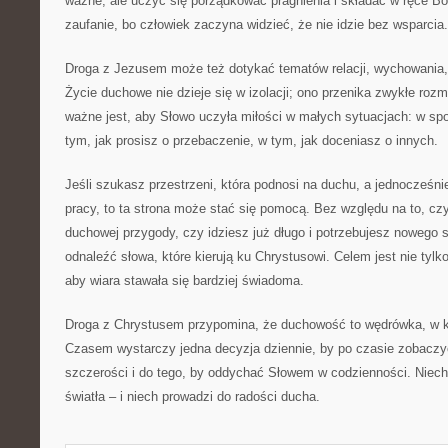
ważne, ale uczyć się porządkować pragnienia i składać w ręce B
zaufanie, bo człowiek zaczyna widzieć, że nie idzie bez wsparcia.
Droga z Jezusem może też dotykać tematów relacji, wychowania, 
Życie duchowe nie dzieje się w izolacji; ono przenika zwykłe roz
ważne jest, aby Słowo uczyła miłości w małych sytuacjach: w spo
tym, jak prosisz o przebaczenie, w tym, jak doceniasz o innych.
Jeśli szukasz przestrzeni, która podnosi na duchu, a jednocześn
pracy, to ta strona może stać się pomocą. Bez względu na to, cz
duchowej przygody, czy idziesz już długo i potrzebujesz nowego s
odnaleźć słowa, które kierują ku Chrystusowi. Celem jest nie tylko
aby wiara stawała się bardziej świadoma.
Droga z Chrystusem przypomina, że duchowość to wędrówka, w któ
Czasem wystarczy jedna decyzja dziennie, by po czasie zobaczy
szczerości i do tego, by oddychać Słowem w codzienności. Niech
światła – i niech prowadzi do radości ducha.