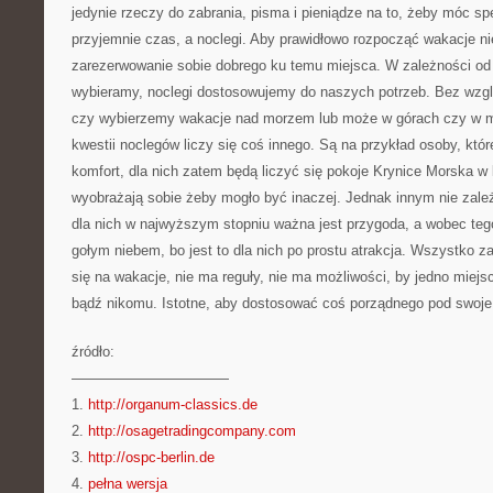
jedynie rzeczy do zabrania, pisma i pieniądze na to, żeby móc s
przyjemnie czas, a noclegi. Aby prawidłowo rozpocząć wakacje ni
zarezerwowanie sobie dobrego ku temu miejsca. W zależności od 
wybieramy, noclegi dostosowujemy do naszych potrzeb. Bez wzglę
czy wybierzemy wakacje nad morzem lub może w górach czy w mi
kwestii noclegów liczy się coś innego. Są na przykład osoby, któ
komfort, dla nich zatem będą liczyć się pokoje Krynice Morska w
wyobrażają sobie żeby mogło być inaczej. Jednak innym nie zale
dla nich w najwyższym stopniu ważna jest przygoda, a wobec te
gołym niebem, bo jest to dla nich po prostu atrakcja. Wszystko za
się na wakacje, nie ma reguły, nie ma możliwości, by jedno miej
bądź nikomu. Istotne, aby dostosować coś porządnego pod swoje
źródło:
———————————
1.
http://organum-classics.de
2.
http://osagetradingcompany.com
3.
http://ospc-berlin.de
4.
pełna wersja