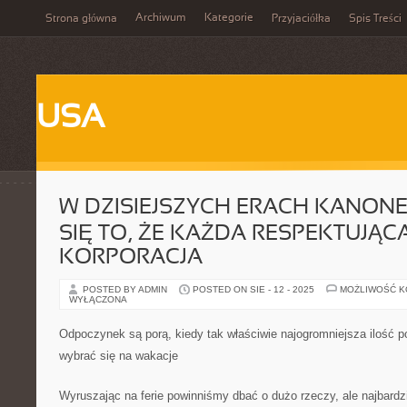
Archiwum
Kategorie
Strona główna
Przyjaciółka
Spis Treści
USA
W DZISIEJSZYCH ERACH KANONE
SIĘ TO, ŻE KAŻDA RESPEKTUJĄCA
KORPORACJA
POSTED BY ADMIN
POSTED ON SIE - 12 - 2025
MOŻLIWOŚĆ 
WYŁĄCZONA
Odpoczynek są porą, kiedy tak właściwie najogromniejsza ilość 
wybrać się na wakacje
Wyruszając na ferie powinniśmy dbać o dużo rzeczy, ale najbardzi