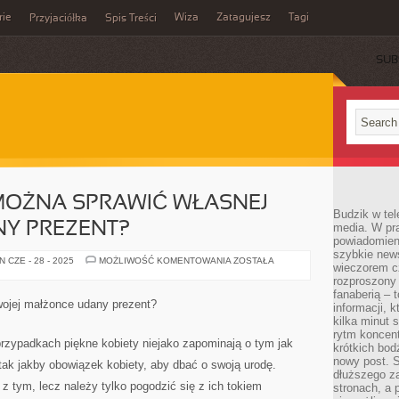
rie
Wiza
Zatagujesz
Tagi
Przyjaciółka
Spis Treści
SUB
MOŻNA SPRAWIĆ WŁASNEJ
Budzik w tel
Y PREZENT?
media. W pra
powiadomieni
szybkie news
W
 CZE - 28 - 2025
MOŻLIWOŚĆ KOMENTOWANIA
ZOSTAŁA
wieczorem c
JAKI
SPOSÓB
rozproszony 
MOŻNA
fanaberią – 
SPRAWIĆ
ojej małżonce udany prezent?
informacji, 
WŁASNEJ
MAŁŻONCE
kilka minut 
UDANY
rytm koncent
PREZENT?
przypadkach piękne kobiety niejako zapominają o tym jak
krótkich bod
nowy post. S
 tak jakby obowiązek kobiety, aby dbać o swoją urodę.
dłuższego z
z tym, lecz należy tylko pogodzić się z ich tokiem
stronach, a p