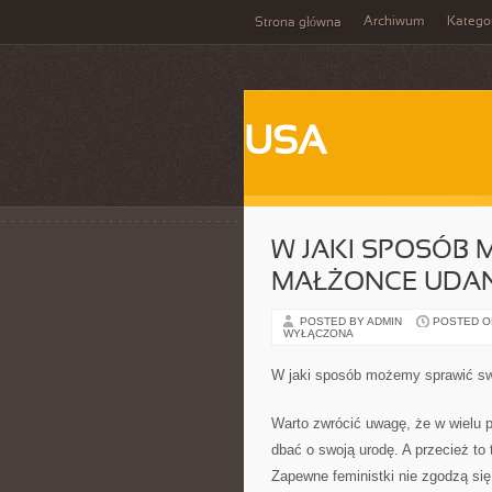
Archiwum
Katego
Strona główna
USA
W JAKI SPOSÓB 
MAŁŻONCE UDAN
POSTED BY ADMIN
POSTED ON
WYŁĄCZONA
W jaki sposób możemy sprawić sw
Warto zwrócić uwagę, że w wielu 
dbać o swoją urodę. A przecież to
Zapewne feministki nie zgodzą się 