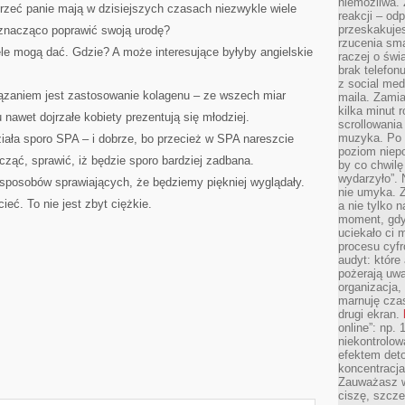
niemożliwa.
trzeć panie mają w dzisiejszych czasach niezwykle wiele
reakcji – od
przeskakuje
znacząco poprawić swoją urodę?
rzucenia sma
le mogą dać. Gdzie? A może interesujące byłyby angielskie
raczej o świ
brak telefon
z social med
zaniem jest zastosowanie kolagenu – ze wszech miar
maila. Zamia
kilka minut 
 nawet dojrzałe kobiety prezentują się młodziej.
scrollowania
muzyka. Po k
ała sporo SPA – i dobrze, bo przecież w SPA nareszcie
poziom niepo
ząć, sprawić, iż będzie sporo bardziej zadbana.
by co chwilę
wydarzyło”. 
sposobów sprawiających, że będziemy piękniej wyglądały.
nie umyka. Z
ieć. To nie jest zbyt ciężkie.
a nie tylko 
moment, gdy
uciekało ci
procesu cyfr
audyt: które 
pożerają uw
organizacja,
marnuję cza
drugi ekran.
online”: np.
niekontrolo
efektem deto
koncentracja
Zauważasz w
ciszę, szcze