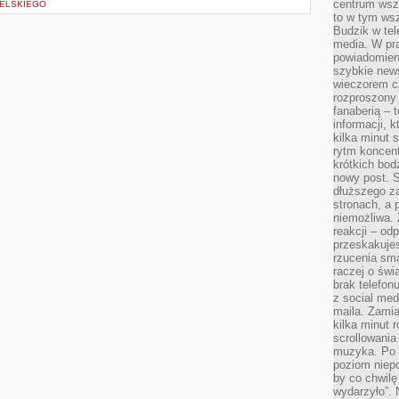
centrum wsze
IELSKIEGO
to w tym ws
Budzik w tel
media. W pra
powiadomieni
szybkie news
wieczorem c
rozproszony 
fanaberią – 
informacji, 
kilka minut 
rytm koncent
krótkich bod
nowy post. S
dłuższego z
stronach, a p
niemożliwa.
reakcji – od
przeskakuje
rzucenia sma
raczej o świ
brak telefon
z social med
maila. Zamia
kilka minut 
scrollowania
muzyka. Po k
poziom niepo
by co chwilę
wydarzyło”. 