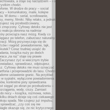
chświata, a staje się narzędziem – i o
zystkim chodzi.
efonie. W drodze do pracy – social
cy – komunikatory, maile, kolejne
a. W domu – serial, scrollowanie,
y, memy, filmiki. Niby relaks, a jednak
zujesz się przebodźcowany,
i zmęczony. Cyfrowy detoks nie jest
to reakcja obronna na nadmiar
który przeciąża nasz mózg. Kiedy co
sięgasz po telefon, zaburzasz naturalny
racji. Mózg przyzwyczaja się do
źców i nagród: powiadomienie, lajk,
kutek? Coraz trudniej usiąść do
adania, książka nuży po dwóch
raca „na raz” staje się prawie
 Zaczynasz żyć w wiecznym trybie
powiadasz, sprawdzasz, odpisujesz,
sz. Cyfrowy detoks nie musi oznaczać
rtfona i przeprowadzki do lasu. Chodzi
adome ustawienie granic. Na przykład:
u w sypialni, wyłączone powiadomienia
iów, konkretne pory sprawdzania
st sięgać po ekran po przebudzeniu –
rozciągania, wody, ciszy. Zamiast
 do nocy – książka, rozmowa, notes,
ilku dniach dzieje się coś ciekawego:
koju spada. Nie czujesz już impulsu,
 sprawdzać, „czy coś się nie
Nagle okazuje się, że nic krytycznego