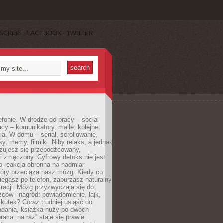
SCRIBE
FACEBOOK
TWITTER
efonie. W drodze do pracy – social
cy – komunikatory, maile, kolejne
a. W domu – serial, scrollowanie,
y, memy, filmiki. Niby relaks, a jednak
zujesz się przebodźcowany,
i zmęczony. Cyfrowy detoks nie jest
to reakcja obronna na nadmiar
który przeciąża nasz mózg. Kiedy co
sięgasz po telefon, zaburzasz naturalny
racji. Mózg przyzwyczaja się do
źców i nagród: powiadomienie, lajk,
kutek? Coraz trudniej usiąść do
adania, książka nuży po dwóch
raca „na raz” staje się prawie