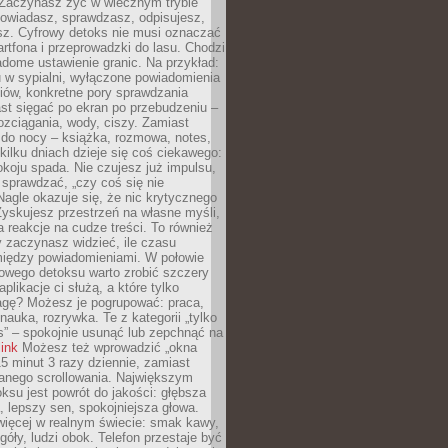
 Zaczynasz żyć w wiecznym trybie
powiadasz, sprawdzasz, odpisujesz,
sz. Cyfrowy detoks nie musi oznaczać
rtfona i przeprowadzki do lasu. Chodzi
adome ustawienie granic. Na przykład:
u w sypialni, wyłączone powiadomienia
iów, konkretne pory sprawdzania
st sięgać po ekran po przebudzeniu –
rozciągania, wody, ciszy. Zamiast
 do nocy – książka, rozmowa, notes,
ilku dniach dzieje się coś ciekawego:
koju spada. Nie czujesz już impulsu,
 sprawdzać, „czy coś się nie
Nagle okazuje się, że nic krytycznego
yskujesz przestrzeń na własne myśli,
na reakcje na cudze treści. To również
 zaczynasz widzieć, ile czasu
 między powiadomieniami. W połowie
owego detoksu warto zrobić szczery
aplikacje ci służą, a które tylko
agę? Możesz je pogrupować: praca,
 nauka, rozrywka. Te z kategorii „tylko
s” – spokojnie usunąć lub zepchnąć na
link
Możesz też wprowadzić „okna
 15 minut 3 razy dziennie, zamiast
wanego scrollowania. Największym
ksu jest powrót do jakości: głębsza
, lepszy sen, spokojniejsza głowa.
ięcej w realnym świecie: smak kawy,
góły, ludzi obok. Telefon przestaje być