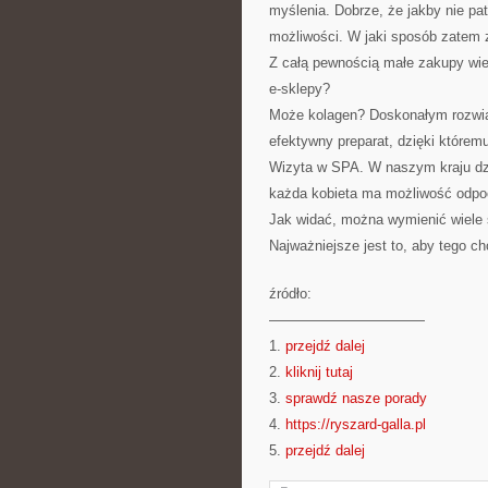
myślenia. Dobrze, że jakby nie pa
możliwości. W jaki sposób zatem 
Z całą pewnością małe zakupy wie
e-sklepy?
Może kolagen? Doskonałym rozwią
efektywny preparat, dzięki któremu
Wizyta w SPA. W naszym kraju dzi
każda kobieta ma możliwość odpoc
Jak widać, można wymienić wiele 
Najważniejsze jest to, aby tego chc
źródło:
———————————
1.
przejdź dalej
2.
kliknij tutaj
3.
sprawdź nasze porady
4.
https://ryszard-galla.pl
5.
przejdź dalej