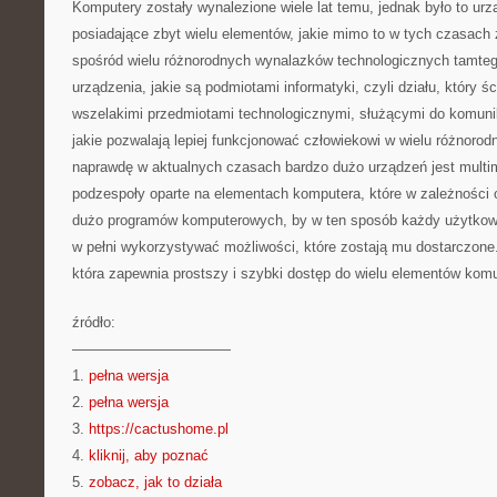
Komputery zostały wynalezione wiele lat temu, jednak było to urzą
posiadające zbyt wielu elementów, jakie mimo to w tych czasach 
spośród wielu różnorodnych wynalazków technologicznych tamteg
urządzenia, jakie są podmiotami informatyki, czyli działu, który śc
wszelakimi przedmiotami technologicznymi, służącymi do komunika
jakie pozwalają lepiej funkcjonować człowiekowi w wielu różnoro
naprawdę w aktualnych czasach bardzo dużo urządzeń jest multi
podzespoły oparte na elementach komputera, które w zależności o
dużo programów komputerowych, by w ten sposób każdy użytkown
w pełni wykorzystywać możliwości, które zostają mu dostarczone
która zapewnia prostszy i szybki dostęp do wielu elementów komu
źródło:
———————————
1.
pełna wersja
2.
pełna wersja
3.
https://cactushome.pl
4.
kliknij, aby poznać
5.
zobacz, jak to działa