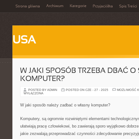
Archiwum
Kategorie
Strona główna
Przyjaciółka
Spis Treści
USA
W JAKI SPOSÓB TRZEBA DBAĆ O
KOMPUTER?
POSTED BY ADMIN
POSTED ON CZE - 27 - 2025
MOŻLIWOŚĆ 
WYŁĄCZONA
W jaki sposób należy zadbać o własny komputer?
Komputery, są ogromnie rozwiniętymi elementami technologiczny
ułatwiają pracę człowiekowi, bo zawierają sporo wyjątkowo dobrze
jakie zezwalają przeprowadzać czynności zdecydowanie precyzyjn